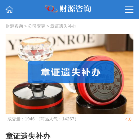
财源咨询
>
公司变更
>
章证遗失补办
成交量：1946 （商品人气：14267）
4.0
章证遗失补办