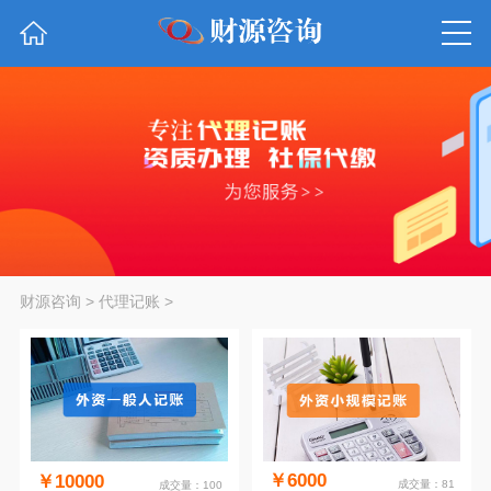
财源咨询
>
代理记账
>
￥6000
￥10000
成交量：81
成交量：100