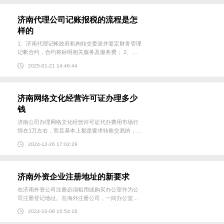
原始凭证，包括发票...
济南代理公司记账报税的流程是怎
样的
1、济南代理记帐政府机构转交委派并签定财务管理
记帐合约，合约将标明相关服务及服务费； 2、接
票：每星期的一般来说天数（具体文本按约定），
2025-01-21 14:46:44
由顾客提供更多原初发票，财务管理全权子公司精
心安排相关人员上门服务采用“平稳过渡目录”取原初
发票数据资料...
济南网络文化经营许可证办理多少
钱
济南公司办理网络文化经营许可证代办费用市场行
情在1万左右，而且基本上都是要求转账交易的，转
账有风险，交易需谨慎，最好找专业的代办机构。
2024-12-26 17:02:29
网络文化经营许可证说明：首先确认一点，申请办
理网络文化经营许可证企业自己申请是不收取费用
的，时间上边会比...
济南外资企业注册地址的新要求
在济南外资公司注册必须租用或购买办公室作为公
司注册登记地址。在海外注册公司，一间办公室可
以注册多家公司，但在中国大陆注册公司，一间办
2024-10-08 10:54:16
公室只能注册一家公司。 以注册济南外资公司为
例，其对注册地址的要求如下： 1、所租赁或购买