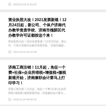
一下 在新注册的公司怎么领发票、去哪里领、需要
2024-01-03 11:41:16
什么资料？ 一、新成立的公司何时可以开票？当纳
税人发生以下事项时，就必须办理首次纳税申报：
1、领用（代开...
营业执照大改！2021发票新规！12
月24日起，新公司、个体户济南代
办教学资质学校、济南市槐荫区代
办教学许可证都按这个来！
营业执照大改！2021发票新规！12月24日起，新公
司、个体户济南代办教学资质学校、 济南市槐荫区
代办教学许可证都按这个来！ 先自知，后自洽，再
2021-01-02 22:57:35
自律。如此，才能于风雨人生中活出勇敢和坚定，
活出真实和无畏。 ...
济南工商注销！11月起，免征一个
费+社保+企业所得税+增值税+缴税
新规开始，济南兼职会计要马上打
印学习！
济南工商注销！11月起，免征一个费+社保+企业所
得税+增值税+缴税新规开始，济南兼职会计要马上
打印学习！ 最近后台济南工商注销留言：最近很烦
2020-11-19 09:56:19
躁，手头事情很多，有些新政策都落下了，怎么办
呀？ 济南兼职会计工...