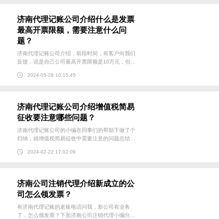
的办公室（注册地...
济南代理记账公司介绍什么是发票
最高开票限额，需要注意什么问
题？
济南代理记账公司介绍，前段时间，有客户向我们
反馈，说是自己公司最高开票限额是10万元，但是
却开出了一张价税合计11万元的增值税专用发票，
2024-05-28 10:15:45
把他吓得不行。在弄清楚情况后，客户又忍不住好
笑。那么，最高开票限额究竟是怎么回事呢？ 1、
最高开票限额的定义...
济南代理记账公司介绍增值税简易
征收要注意哪些问题？
济南代理记账公司的小编在同事们的帮助下做了个
归纳，就增值税简易征收中需要注意的问题总结出
了五大点。在这里一并分享给大家。 一、简易计税
2024-02-22 17:02:09
是否可以开具增值税专用发票？纳税人根据自身情
况选择简易计税办法，如果没有税收政策明文禁
止，根据增值税专用...
济南公司注销代理介绍新成立的公
司怎么领发票？
有济南代理记账的老板电话问我，新公司有业务
了，怎么领发票？下面济南公司注销代理小编分享