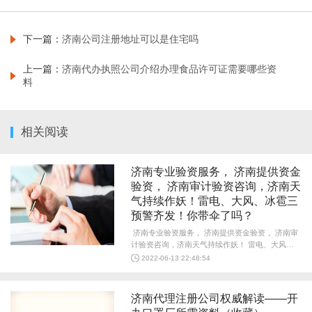
下一篇：
济南公司注册地址可以是住宅吗
上一篇：
济南代办执照公司介绍办理食品许可证需要哪些资
料
相关阅读
济南专业验资服务， 济南提供资金
验资， 济南审计验资咨询，济南天
气持续作妖！雷电、大风、冰雹三
预警齐发！你带伞了吗？
济南专业验资服务， 济南提供资金验资， 济南审
计验资咨询，济南天气持续作妖！ 雷电、大风、
冰雹三预警齐发！你带伞了吗？ 天空一声巨响
2022-06-13 22:48:54
（玉宝）冰雹闪亮登场 不知道哪些宝子 信...
济南代理注册公司权威解读——开