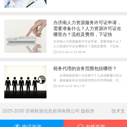
是否需要许可、申请材料是否齐全等进行核对，并
根据情况分别作出处理...
办济南人力资源服务许可证申请，
需要准备什么？人力资源许可证在
哪里办？流程及费用，下证快
办济南人力资源服务许可证申请，需要准备什么？
人力资源许可证在哪里办？流程及费用，下证快
(1)逐项填写《申请人力资源服务行政许可申请
2021-06-12 22:48:58
表》一式两份;有上级主管部门的，上级主管部门
要在相应栏内签署审核意见并加盖公章(无上级主
管...
税务代理的业务范围包括哪些？
合理纳税是每个企业每个个人必须要履行的义
务，越来越多的企业选择代理公司代理纳税，代理
纳税有很多的好处，那么代理纳税的业务范围都包
2020-11-02 08:17:57
括哪些呢?本文将为您介绍一下。 税务代理的
业务范围包括： 1.办理税务登记、变更税务登
记和...
2025-2030 济南财源信息咨询有限公司 版权所
技术支
电话咨询
在线咨询