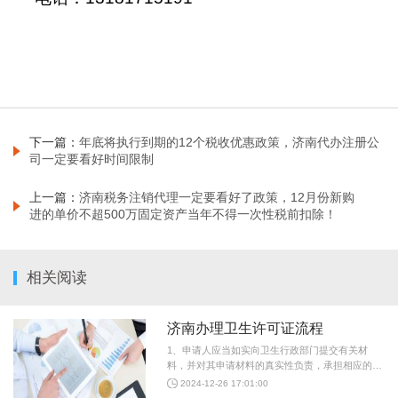
下一篇：
年底将执行到期的12个税收优惠政策，济南代办注册公
司一定要看好时间限制
上一篇：
济南税务注销代理一定要看好了政策，12月份新购
进的单价不超500万固定资产当年不得一次性税前扣除！
相关阅读
济南办理卫生许可证流程
1、申请人应当如实向卫生行政部门提交有关材
料，并对其申请材料的真实性负责，承担相应的法
律责任。若委托代理机构办理，需提供委托代理证
2024-12-26 17:01:00
明。 2、卫生行政部门接收申请时，要对申请事项