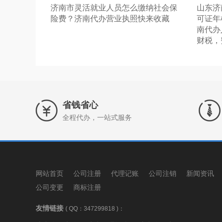
济南市灵活就业人员怎么缴纳社会保
山东济
险费？济南代办营业执照快来收藏
可证年
南代办
财税，
省钱省心
全程代办，一站式服务
网站首页
公司注册
代理记账
公司注销
新闻资讯
公司变更
商标注册
友情链接
( QQ：347299818 )：